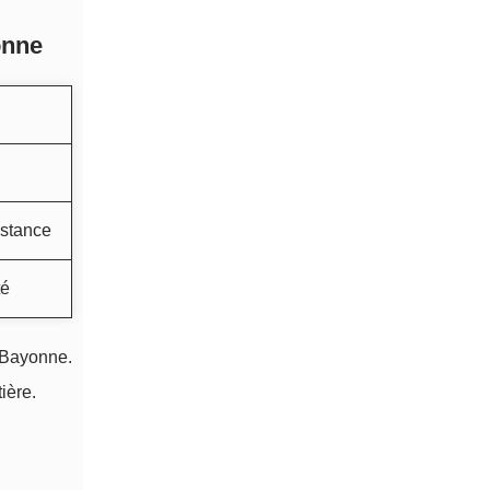
onne
istance
té
à Bayonne.
ière.