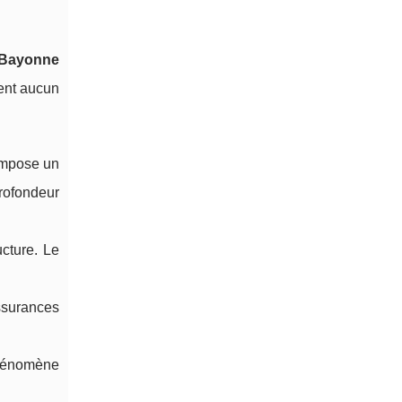
e Bayonne
ent aucun
 impose un
rofondeur
cture. Le
ssurances
phénomène