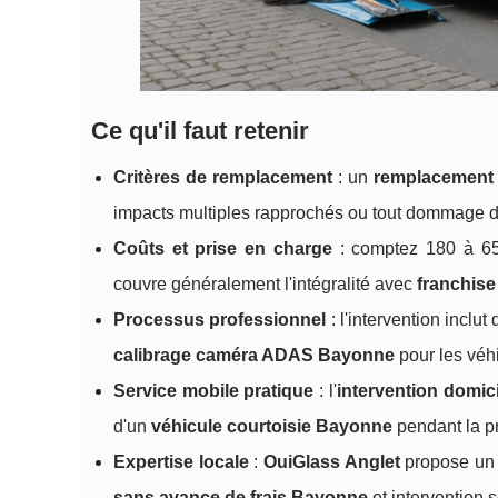
Ce qu'il faut retenir
Critères de remplacement
: un
remplacement 
impacts multiples rapprochés ou tout dommage da
Coûts et prise en charge
: comptez 180 à 65
couvre généralement l'intégralité avec
franchise
Processus professionnel
: l'intervention incl
calibrage caméra ADAS Bayonne
pour les véh
Service mobile pratique
: l'
intervention domici
d'un
véhicule courtoisie Bayonne
pendant la pr
Expertise locale
:
OuiGlass Anglet
propose un 
sans avance de frais Bayonne
et intervention 