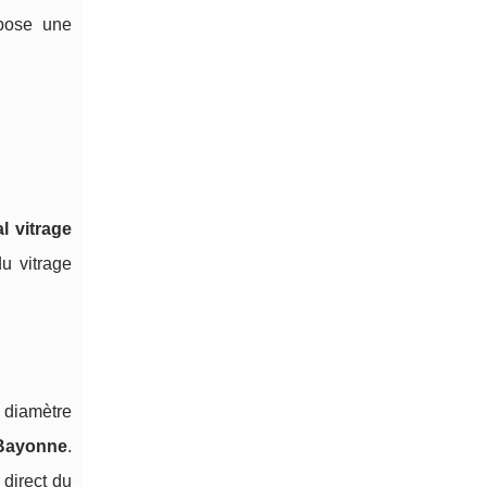
pose une
l vitrage
u vitrage
e diamètre
 Bayonne
.
direct du