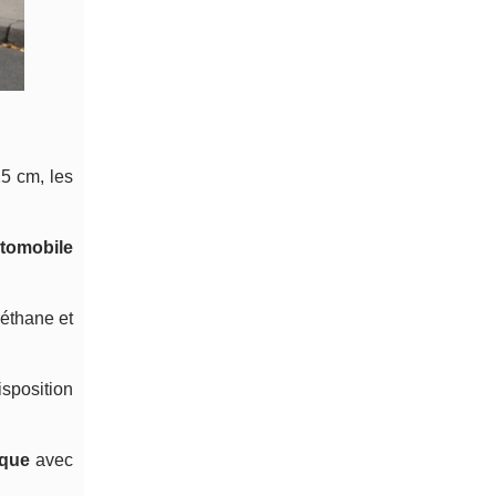
5 cm, les
utomobile
réthane et
sposition
sque
avec