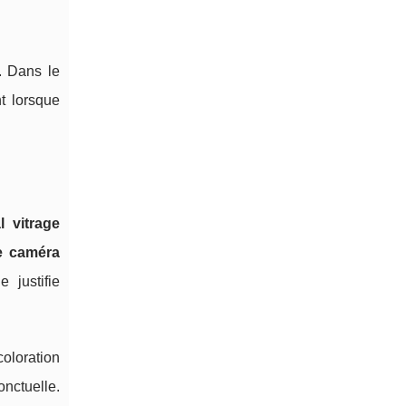
e. Dans le
t lorsque
l vitrage
e caméra
 justifie
coloration
onctuelle.